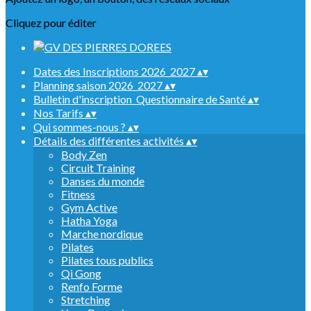
Cliquez pour éditer
Dates des Inscriptions 2026_2027
▴
▾
Planning saison 2026_2027
▴
▾
Bulletin d'inscription_Questionnaire de Santé
▴
▾
Nos Tarifs
▴
▾
Qui sommes-nous ?
▴
▾
Détails des différentes activités
▴
▾
Body Zen
Circuit Training
Danses du monde
Fitness
Gym Active
Hatha Yoga
Marche nordique
Pilates
Pilates tous publics
Qi Gong
Renfo Forme
Stretching