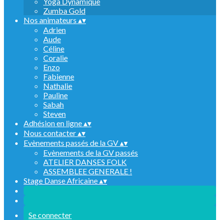
Yoga Dynamique
Zumba Gold
Nos animateurs
▴
▾
Adrien
Aude
Céline
Coralie
Enzo
Fabienne
Nathalie
Pauline
Sabah
Steven
Adhésion en ligne
▴
▾
Nous contacter
▴
▾
Evènements passés de la GV
▴
▾
Evènements de la GV passés
ATELIER DANSES FOLK
ASSEMBLEE GENERALE !
Stage Danse Africaine
▴
▾
Se connecter