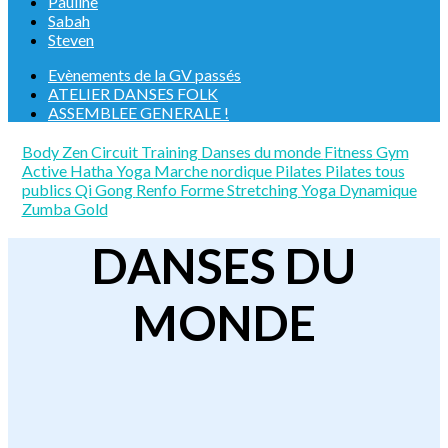
Pauline
Sabah
Steven
Evènements de la GV passés
ATELIER DANSES FOLK
ASSEMBLEE GENERALE !
Body Zen
Circuit Training
Danses du monde
Fitness
Gym
Active
Hatha Yoga
Marche nordique
Pilates
Pilates tous
publics
Qi Gong
Renfo Forme
Stretching
Yoga Dynamique
Zumba Gold
DANSES DU
MONDE