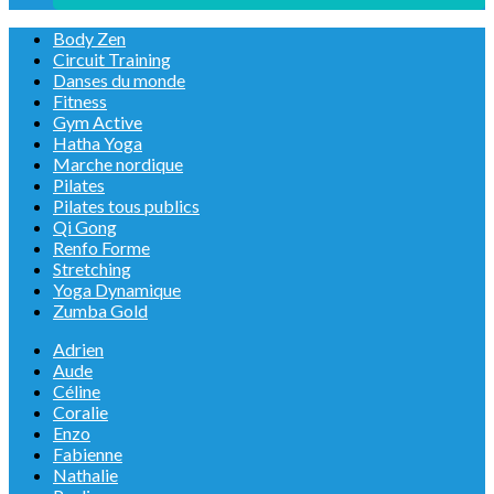
Body Zen
Circuit Training
Danses du monde
Fitness
Gym Active
Hatha Yoga
Marche nordique
Pilates
Pilates tous publics
Qi Gong
Renfo Forme
Stretching
Yoga Dynamique
Zumba Gold
Adrien
Aude
Céline
Coralie
Enzo
Fabienne
Nathalie