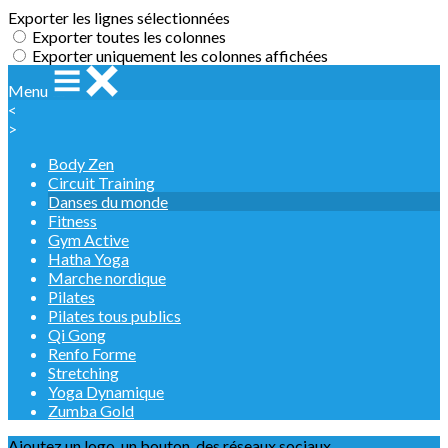
Exporter les lignes sélectionnées
Exporter toutes les colonnes
Exporter uniquement les colonnes affichées
Menu
<
>
Body Zen
Circuit Training
Danses du monde
Fitness
Gym Active
Hatha Yoga
Marche nordique
Pilates
Pilates tous publics
Qi Gong
Renfo Forme
Stretching
Yoga Dynamique
Zumba Gold
Ajoutez un logo, un bouton, des réseaux sociaux