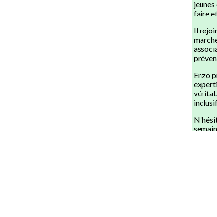
jeunes 
faire e
Il rejo
marche 
associa
prévent
Enzo pr
expert
véritab
inclusi
N'hésit
semain