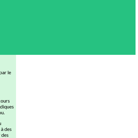
par le
cours
udiques
ou.
u
 à des
r des