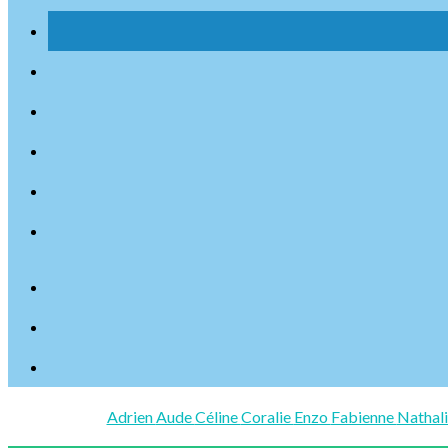
Adrien
Aude
Céline
Coralie
Enzo
Fabienne
Nathal