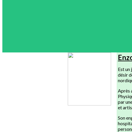
Enz
Est un 
désir d
nordiqu
Après a
Physiqu
par une
et arti
Son eng
hospita
personn