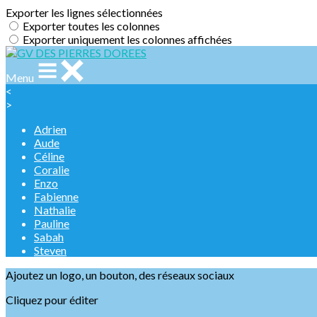
Exporter les lignes sélectionnées
Exporter toutes les colonnes
Exporter uniquement les colonnes affichées
Menu
<
>
Adrien
Aude
Céline
Coralie
Enzo
Fabienne
Nathalie
Pauline
Sabah
Steven
Ajoutez un logo, un bouton, des réseaux sociaux
Cliquez pour éditer