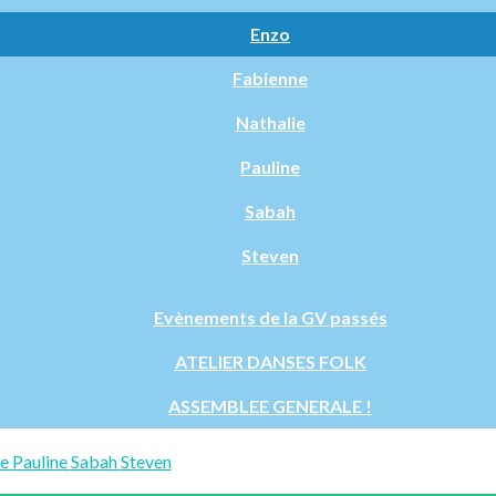
Enzo
Fabienne
Nathalie
Pauline
Sabah
Steven
Evènements de la GV passés
ATELIER DANSES FOLK
ASSEMBLEE GENERALE !
ie
Pauline
Sabah
Steven