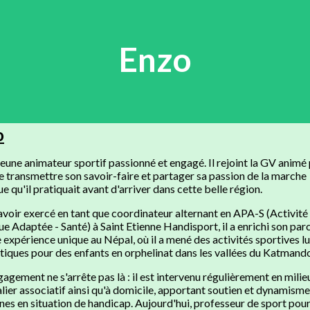
Enzo
o
jeune animateur sportif passionné et engagé. Il rejoint la GV animé 
e transmettre son savoir-faire et partager sa passion de la marche
e qu'il pratiquait avant d'arriver dans cette belle région.
voir exercé en tant que coordinateur alternant en APA-S (Activité
e Adaptée - Santé) à Saint Etienne Handisport, il a enrichi son par
 expérience unique au Népal, où il a mené des activités sportives l
stiques pour des enfants en orphelinat dans les vallées du Katmand
agement ne s'arrête pas là : il est intervenu régulièrement en milie
lier associatif ainsi qu'à domicile, apportant soutien et dynamisme
es en situation de handicap. Aujourd'hui, professeur de sport pou