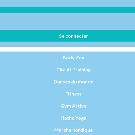
Se connecter
Body Zen
Circuit Training
Danses du monde
Fitness
Gym Active
Hatha Yoga
Marche nordique