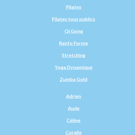
Pilates
Pilates tous publics
Qi Gong
Renfo Forme
Stretching
Yoga Dynamique
Zumba Gold
Adrien
Aude
Céline
Coralie