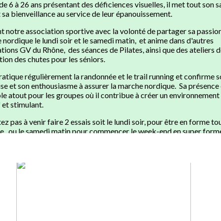
de 6 à 26 ans présentant des déficiences visuelles, il met tout son s
t sa bienveillance au service de leur épanouissement.
int notre association sportive avec la volonté de partager sa passion
nordique le lundi soir et le samedi matin, et anime dans d'autres
tions GV du Rhône, des séances de Pilates, ainsi que des ateliers 
ion des chutes pour les séniors.
atique régulièrement la randonnée et le trail running et confirme 
ise et son enthousiasme à assurer la marche nordique. Sa présence 
le atout pour les groupes où il contribue à créer un environnement
f et stimulant.
ez pas à venir faire 2 essais soit le lundi soir, pour être en forme to
e, ou le samedi matin pour commencer le week-end en super forme