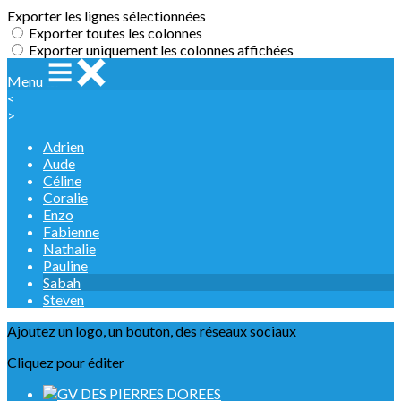
Exporter les lignes sélectionnées
Exporter toutes les colonnes
Exporter uniquement les colonnes affichées
Menu
<
>
Adrien
Aude
Céline
Coralie
Enzo
Fabienne
Nathalie
Pauline
Sabah
Steven
Ajoutez un logo, un bouton, des réseaux sociaux
Cliquez pour éditer