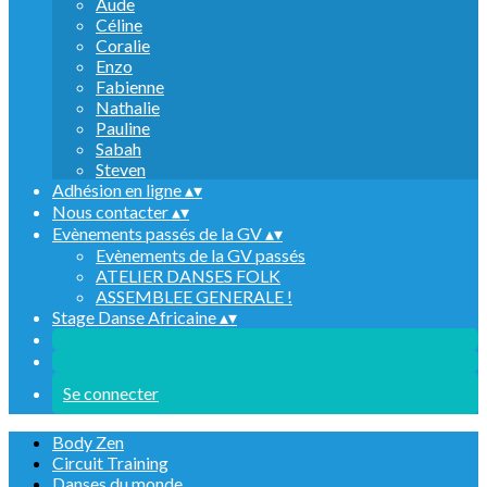
Aude
Céline
Coralie
Enzo
Fabienne
Nathalie
Pauline
Sabah
Steven
Adhésion en ligne
▴
▾
Nous contacter
▴
▾
Evènements passés de la GV
▴
▾
Evènements de la GV passés
ATELIER DANSES FOLK
ASSEMBLEE GENERALE !
Stage Danse Africaine
▴
▾
Se connecter
Body Zen
Circuit Training
Danses du monde