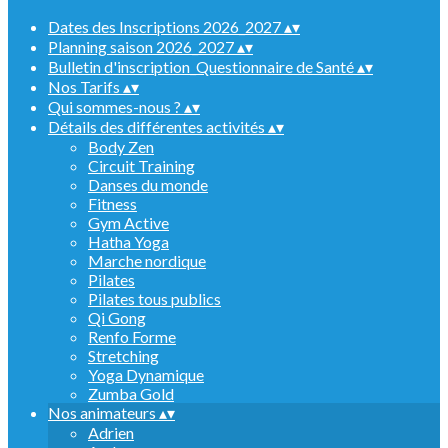
Dates des Inscriptions 2026_2027
▴
▾
Planning saison 2026_2027
▴
▾
Bulletin d'inscription_Questionnaire de Santé
▴
▾
Nos Tarifs
▴
▾
Qui sommes-nous ?
▴
▾
Détails des différentes activités
▴
▾
Body Zen
Circuit Training
Danses du monde
Fitness
Gym Active
Hatha Yoga
Marche nordique
Pilates
Pilates tous publics
Qi Gong
Renfo Forme
Stretching
Yoga Dynamique
Zumba Gold
Nos animateurs
▴
▾
Adrien