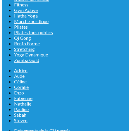
Fitness
Gym Active
Hatha Yoga
Marche nordique
Pilates
Pilates tous publics
Qi Gong
Renfo Forme
Stretching
Yoga Dynamique
Zumba Gold
Adrien
Aude
Céline
Coralie
Enzo
Fabienne
Nathalie
Pauline
Sabah
Steven
Evènements de la GV passés